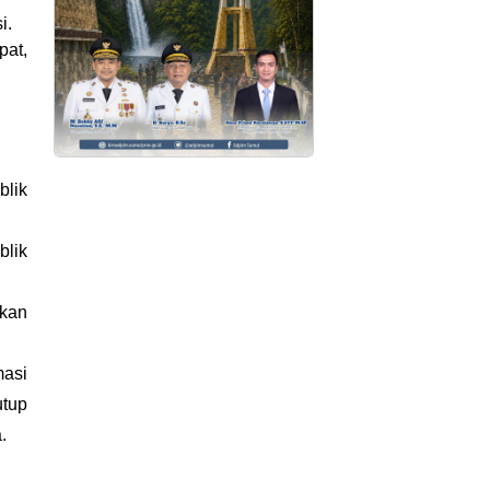
i.
pat,
lik
blik
ikan
masi
tup
.