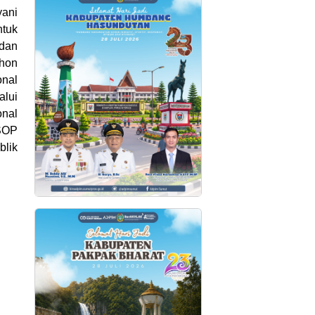
yani
ntuk
 dan
ohon
onal
lui
nal
 SOP
blik
.