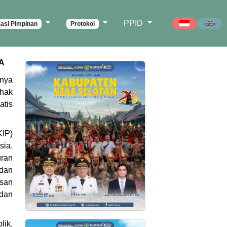
PPID
asi Pimpinan
Protokol
A
lnya
 hak
atis
KIP)
sia.
uran
 dan
usan
dan
lik.