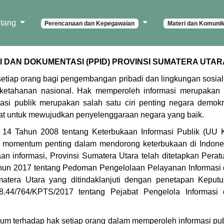
ntang
Perencanaan dan Kepegawaian
Materi dan Komunik
 DAN DOKUMENTASI (PPID) PROVINSI SUMATERA UTAR
etiap orang bagi pengembangan pribadi dan lingkungan sosia
 ketahanan nasional. Hak memperoleh informasi merupakan
asi publik merupakan salah satu ciri penting negara demokr
yat untuk mewujudkan penyelenggaraan negara yang baik.
4 Tahun 2008 tentang Keterbukaan Informasi Publik (UU 
n momentum penting dalam mendorong keterbukaan di Indone
 informasi, Provinsi Sumatera Utara telah ditetapkan Perat
hun 2017 tentang Pedoman Pengelolaan Pelayanan Informasi
atera Utara yang ditindaklanjuti dengan penetapan Keput
.44/764/KPTS/2017 tentang Pejabat Pengelola Informasi 
m terhadap hak setiap orang dalam memperoleh informasi pub