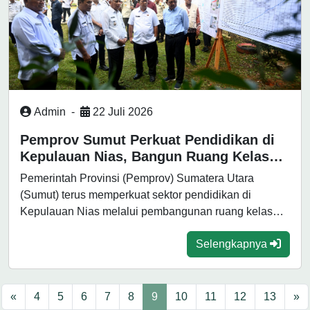
Admin
-
22 Juli 2026
Pemprov Sumut Perkuat Pendidikan di
Kepulauan Nias, Bangun Ruang Kelas
Baru untuk SMK
Pemerintah Provinsi (Pemprov) Sumatera Utara
(Sumut) terus memperkuat sektor pendidikan di
Kepulauan Nias melalui pembangunan ruang kelas
baru di sejumlah...
Selengkapnya
«
4
5
6
7
8
9
10
11
12
13
»