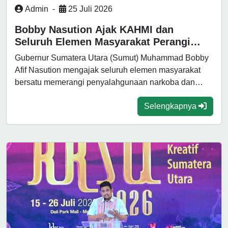
Admin
-
25 Juli 2026
Bobby Nasution Ajak KAHMI dan
Seluruh Elemen Masyarakat Perangi
Narkoba dan LGBTQ demi Selamatkan
Gubernur Sumatera Utara (Sumut) Muhammad Bobby
Generasi Muda
Afif Nasution mengajak seluruh elemen masyarakat
bersatu memerangi penyalahgunaan narkoba dan
lesbian, gay, biseksual,...
Selengkapnya