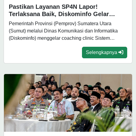
Pastikan Layanan SP4N Lapor!
Terlaksana Baik, Diskominfo Gelar
Coaching Clinic bagi Perangkat Daerah
Pemerintah Provinsi (Pemprov) Sumatera Utara
Pemprov Sumut
(Sumut) melalui Dinas Komunikasi dan Informatika
(Diskominfo) menggelar coaching clinic Sistem
Pengelolaan Pengaduan Pelayanan Publik...
Selengkapnya