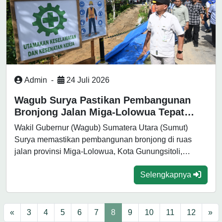
Admin
-
24 Juli 2026
Wagub Surya Pastikan Pembangunan
Bronjong Jalan Miga-Lolowua Tepat
Waktu
Wakil Gubernur (Wagub) Sumatera Utara (Sumut)
Surya memastikan pembangunan bronjong di ruas
jalan provinsi Miga-Lolowua, Kota Gunungsitoli,
berjalan sesuai perencanaan....
Selengkapnya
«
3
4
5
6
7
8
9
10
11
12
»