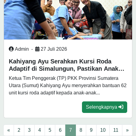
Admin
-
27 Juli 2026
Kahiyang Ayu Serahkan Kursi Roda
Adaptif di Simalungun, Pastikan Anak
Berkebutuhan Khusus dapat Kehidupan
Ketua Tim Penggerak (TP) PKK Provinsi Sumatera
yang Layak
Utara (Sumut) Kahiyang Ayu menyerahkan bantuan 62
unit kursi roda adaptif kepada anak-anak...
Selengkapnya
«
2
3
4
5
6
7
8
9
10
11
»